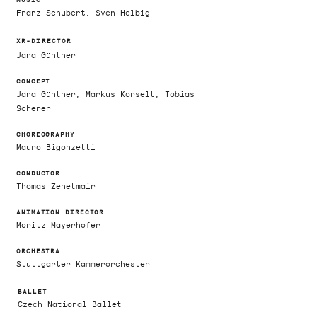
Franz Schubert, Sven Helbig
XR-DIRECTOR
Jana Günther
CONCEPT
Jana Günther, Markus Korselt, Tobias
Scherer
CHOREOGRAPHY
Mauro Bigonzetti
CONDUCTOR
Thomas
Zehetmair
ANIMATION DIRECTOR
Moritz Maye
rhofer
ORCHESTRA
Stuttgarter Kammerorchester
BALLET
Czech National Ballet