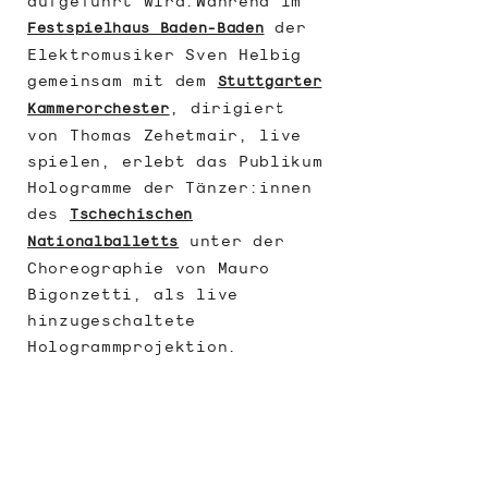
aufgeführt wird.Während im
der
Festspielhaus Baden-Baden
Elektromusiker Sven Helbig
gemeinsam mit dem
Stuttgarter
, dirigiert
Kammerorchester
von Thomas Zehetmair, live
spielen, erlebt das Publikum
Hologramme der Tänzer:innen
de
s
Tschechischen
unter der
Nationalballetts
Choreographie von Mauro
Bigonzetti, als live
hinzugeschaltete
Hologrammprojektion.