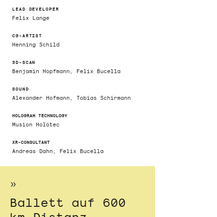
LEAD DEVELOPER
Felix Lange
CG-ARTIST
Henning Schild
3D-SCAN
Benjamin Hopfmann, Felix Bucella
SOUND
Alexander Hofmann, Tobias Schirmann
HOLOGRAM TECHNOLOGY
Musion Holotec
XR-C
ONSULTANT
Andreas Dahn, Felix Bucella
»
Ballett auf 600
km Distanz