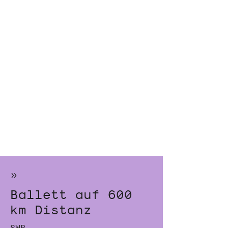
»
Ballett auf 600
km Distanz
SWR