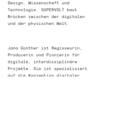
Design, Wissenschaft und
Technologie. SUPERVOLT baut
Brücken zwischen der digitalen
und der physischen Welt.
Jana Günther ist Regisseurin,
Producerin und Pionierin für
digitale, interdisziplinäre
Projekte. Sie ist spezialisiert
auf die Konzeption digitaler
Projekte mit und für
internationalen Kunst-und
Kulturinstitutionen,
insbesondere im Bereich XR.
Dabei kombiniert sie die
klassische, analoge Kultur mit